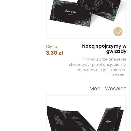
Nocą spojrzymy w
Cena
gwiazdy
3,30 zł
Pomału przełamujecie
stereotypy i przekonujecie się,
że czarny nie jest kolorem
zakaz...
Menu Weselne