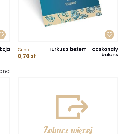
kcja
Turkus z beżem – doskonały
Cena
balans
0,70 zł
ubna
Zobacz więcej