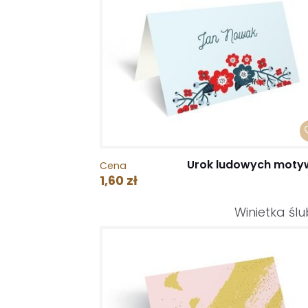
Urok ludowych mot
Cena
1,60 zł
Winietka śl