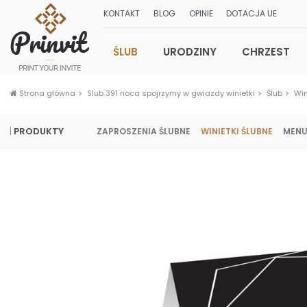
KONTAKT
BLOG
OPINIE
DOTACJA UE
ŚLUB
URODZINY
CHRZEST
Strona główna
Slub 391 noca spojrzymy w gwiazdy winietki
Ślub
Win
PRODUKTY
ZAPROSZENIA ŚLUBNE
WINIETKI ŚLUBNE
MENU