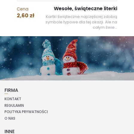
Wesołe, świąteczne literki
Cena
2,60 zł
Kartki świąteczne najczęściej zdobią
symbole typowe dla tej okazji. Ale na
całym świe...
FIRMA
KONTAKT
REGULAMIN
POLITYKA PRYWATNOŚCI
O NAS
INNE