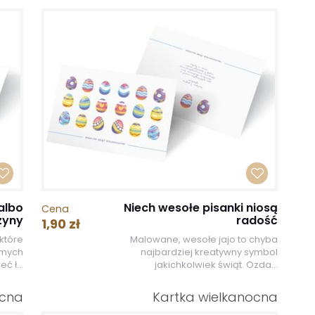
albo
Niech wesołe pisanki niosą
Cena
zyny
radość
1,90 zł
które
Malowane, wesołe jajo to chyba
omych
najbardziej kreatywny symbol
ć ł...
jakichkolwiek świąt. Ozda...
ocna
Kartka wielkanocna