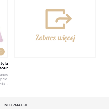
Zobacz więcej
tylu
mour
kanoc
ście.
ją ...
INFORMACJE