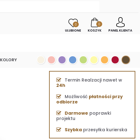
0
0
ULUBIONE
KOSZYK
PANEL KLIENTA
KOLORY
Termin Realzacji nawet w
24h
Możliwość
płatności przy
odbiorze
Darmowe
poprawki
projektu
Szybka
przesyłka kurierska