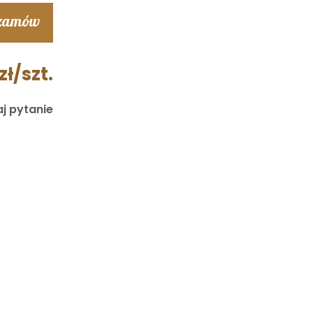
 zamów
zł/szt.
j pytanie