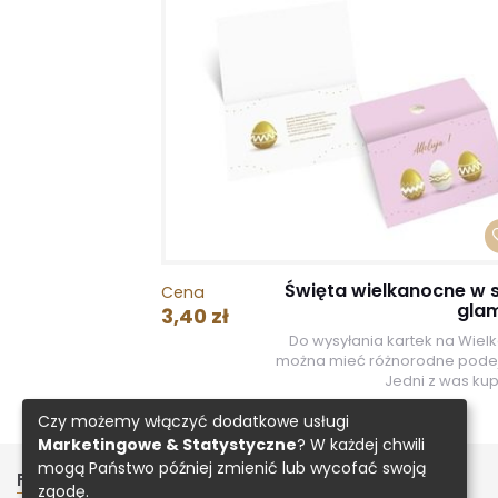
Święta wielkanocne w s
Cena
gla
3,40 zł
Do wysyłania kartek na Wiel
można mieć różnorodne podej
Jedni z was kupu
Czy możemy włączyć dodatkowe usługi
Marketingowe & Statystyczne
? W każdej chwili
mogą Państwo później zmienić lub wycofać swoją
FIRMA
INNE
zgodę.