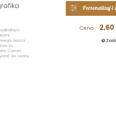
rafika
Personalizuj i
2,60 
Cena
 sakralnym
nkami,
kowego. Nasza
Zada
znie za
eko. Całość
wysłać do osoby