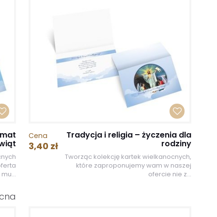
imat
Tradycja i religia – życzenia dla
Cena
wiąt
rodziny
3,40 zł
cnych
Tworząc kolekcję kartek wielkanocnych,
oferta
które zaproponujemy wam w naszej
 mu...
ofercie nie z...
ocna