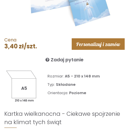
Cena
Personalizuj i zamów
3,40 zł/szt.
Zadaj pytanie
Rozmiar:
A5 - 210 x 148 mm
Typ:
Składane
Orientacja:
Poziome
Kartka wielkanocna - Ciekawe spojrzenie
na klimat tych świąt