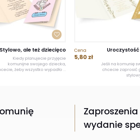
Stylowo, ale też dziecięco
Uroczystoś
Cena
5,80 zł
Kiedy planujecie przyjęcie
komunijne swojego dziecka,
Jeśli na komunię 
hcecie, żeby wszystko wypadło ...
chcecie zaprosić 
stylowy
komunię
Zaproszenia
wydanie spe