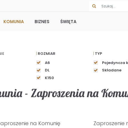
KOMUNIA
BIZNES
ŚWIĘTA
ROZMIAR
TYP
NIE
A6
Pojedyncza 
DL
Składane
K150
munia - Zaproszenia na Komu
Zaproszenie na Komunię
Zaproszenie 