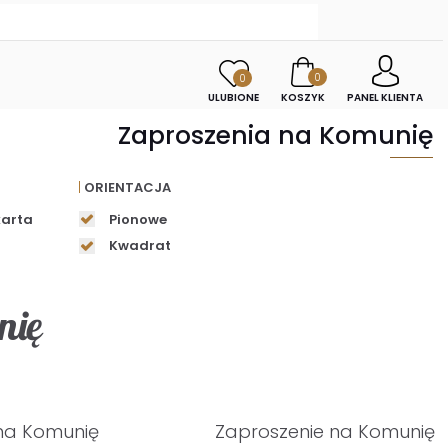
0
0
ULUBIONE
KOSZYK
PANEL KLIENTA
Zaproszenia na Komunię
ORIENTACJA
karta
Pionowe
Kwadrat
nię
na Komunię
Zaproszenie na Komunię