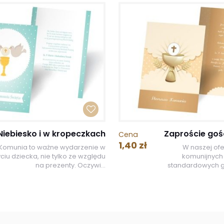
Niebiesko i w kropeczkach
Zaproście goś
Cena
1,40 zł
Komunia to ważne wydarzenie w
W naszej of
yciu dziecka, nie tylko ze względu
komunijnych 
na prezenty. Oczywi...
standardowych gra