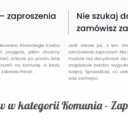
 – zaproszenia
Nie szukaj d
zamówisz za
plikowana. Równolegle trzeba
Jeśli wiecie już, z kim 
 przyjęcie, jakim chcemy
zamówienie zaproszeń. Nie m
ieć zróbcie po prostu listę
musicie też decydować się 
roszeń na komunię. A kiedy
znajdziecie bardzo wygod
akresie Prinvit.
świętą. Sprawdźcie, co c
was zachwyci.
 w kategorii Komunia - Zap