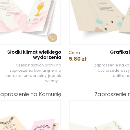
Słodki klimat wielkiego
Grafika
Cena
wydarzenia
5,80 zł
Część naszych grafik na
Zaproszenie na k
zaproszenia komunijne ma
być przede wszy
charakter uniwersalny, jednak
delikatne
wiemy ...
Zaproszenie na Komunię
Zaproszenie 