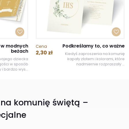
ć w modnych
Podkreślamy to, co ważne
Cena
beżach
2,30 zł
Kiedyś zaproszenia na komunię
swojego dziecka
kapały złotem i kolorami, które
gości w sposób
nadmiernie rozpraszały ...
 i bardzo wys...
 na komunię świętą –
cjalne