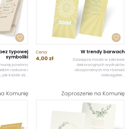
 bez typowej
W trendy barwach
Cena
symboliki
4,00 zł
Dzisiejsza moda w zakresie
omunię powinno
dekoracyjnych wydruków
stkim radosne i
okazjonalnych ma również
, jak każde dz...
niebagatel...
na Komunię
Zaproszenie na Komunię