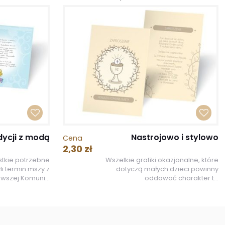
dycji z modą
Nastrojowo i stylowo
Cena
2,30 zł
stkie potrzebne
Wszelkie grafiki okazjonalne, które
li termin mszy z
dotyczą małych dzieci powinny
rwszej Komuni...
oddawać charakter t...