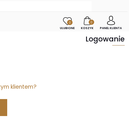
0
0
ULUBIONE
KOSZYK
PANEL KLIENTA
Logowanie
szym klientem?