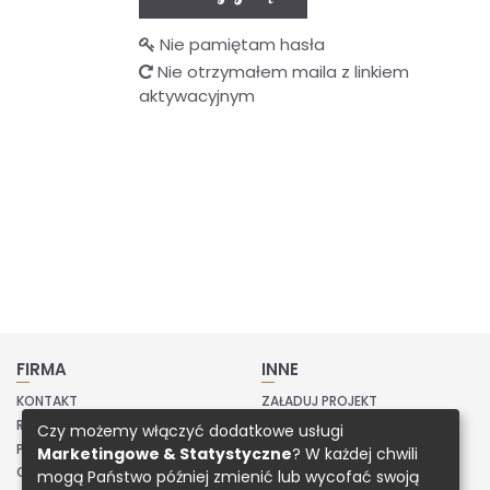
Nie pamiętam hasła
Nie otrzymałem maila z linkiem
aktywacyjnym
FIRMA
INNE
KONTAKT
ZAŁADUJ PROJEKT
REGULAMIN
Czy możemy włączyć dodatkowe usługi
POLITYKA PRYWATNOŚCI
Marketingowe & Statystyczne
? W każdej chwili
O NAS
mogą Państwo później zmienić lub wycofać swoją