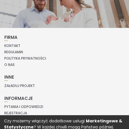
FIRMA
KONTAKT
REGULAMIN
POLITYKA PRYWATNOŚCI
O NAS
INNE
ZAŁADUJ PROJEKT
INFORMACJE
PYTANIA I ODPOWIEDZI
REJESTRACJA
LOGOWANIE
Czy możemy włączyć dodatkowe usługi
Marketingowe &
Statystyczne
? W każdej chwili mogą Państwo później