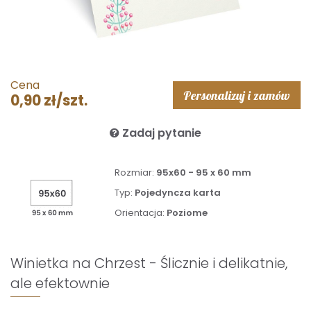
Cena
Personalizuj i zamów
0,90 zł/szt.
Zadaj pytanie
Rozmiar:
95x60 - 95 x 60 mm
Typ:
Pojedyncza karta
Orientacja:
Poziome
Winietka na Chrzest - Ślicznie i delikatnie,
ale efektownie