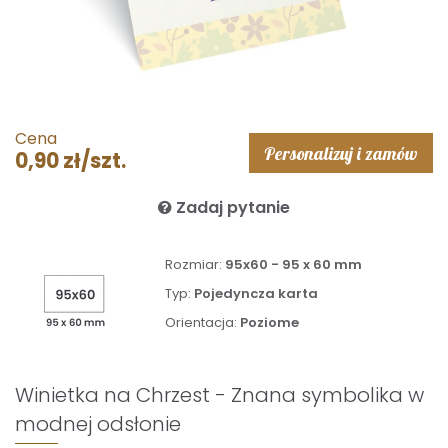
Cena
Personalizuj i zamów
0,90 zł/szt.
Zadaj pytanie
Rozmiar:
95x60 - 95 x 60 mm
Typ:
Pojedyncza karta
Orientacja:
Poziome
Winietka na Chrzest - Znana symbolika w
modnej odsłonie