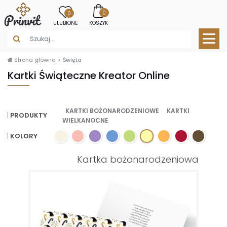
0
0
ULUBIONE
KOSZYK
Strona główna
Święta
Kartki Świąteczne Kreator Online
KARTKI BOŻONARODZENIOWE
KARTKI
PRODUKTY
WIELKANOCNE
KOLORY
Kartka bożonarodzeniowa