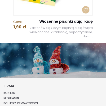
Wiosenne pisanki dają radę
Cena
1,90 zł
Zastanów się z czym kojarzą ci się święta
wielkanocne. Z radością, odpoczynkiem,
duch...
FIRMA
KONTAKT
REGULAMIN
POLITYKA PRYWATNOŚCI