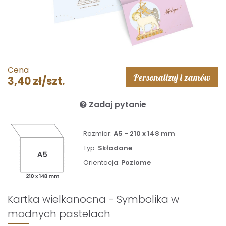
Cena
Personalizuj i zamów
3,40 zł/szt.
Zadaj pytanie
Rozmiar:
A5 - 210 x 148 mm
Typ:
Składane
Orientacja:
Poziome
Kartka wielkanocna - Symbolika w
modnych pastelach