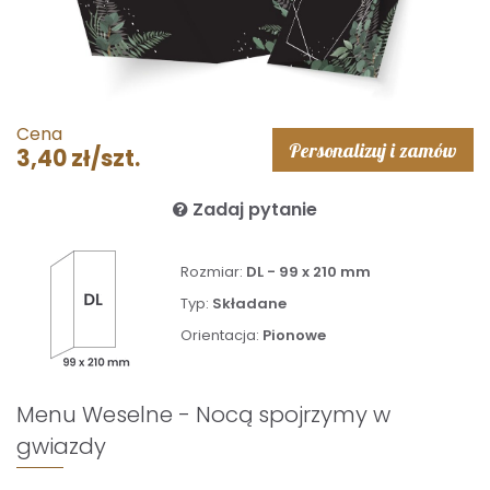
Cena
Personalizuj i zamów
3,40 zł/szt.
Zadaj pytanie
Rozmiar:
DL - 99 x 210 mm
Typ:
Składane
Orientacja:
Pionowe
Menu Weselne - Nocą spojrzymy w
gwiazdy