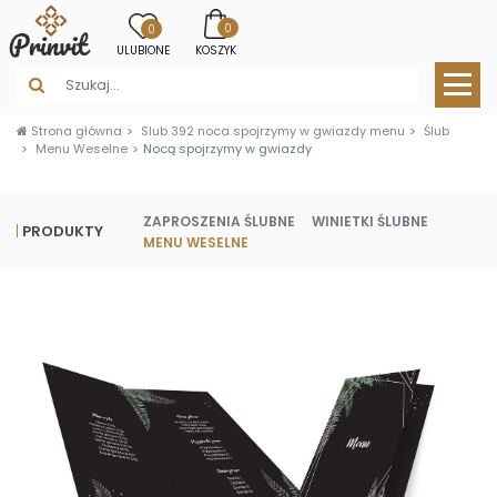
0
0
ULUBIONE
KOSZYK
Strona główna
Slub 392 noca spojrzymy w gwiazdy menu
Ślub
Menu Weselne
Nocą spojrzymy w gwiazdy
ZAPROSZENIA ŚLUBNE
WINIETKI ŚLUBNE
PRODUKTY
MENU WESELNE