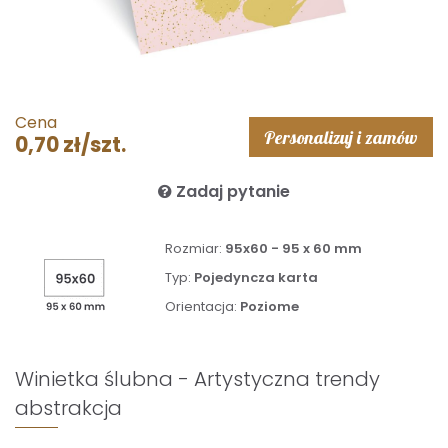
Cena
Personalizuj i zamów
0,70 zł/szt.
Zadaj pytanie
Rozmiar:
95x60 - 95 x 60 mm
Typ:
Pojedyncza karta
Orientacja:
Poziome
Winietka ślubna - Artystyczna trendy
abstrakcja