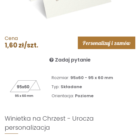
Cena
Personalizuj i zamów
1,60 zł/szt.
Zadaj pytanie
Rozmiar:
95x60 - 95 x 60 mm
Typ:
Składane
Orientacja:
Poziome
Winietka na Chrzest - Urocza
personalizacja