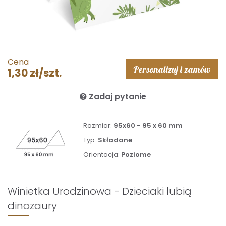
Cena
Personalizuj i zamów
1,30 zł/szt.
Zadaj pytanie
Rozmiar:
95x60 - 95 x 60 mm
Typ:
Składane
Orientacja:
Poziome
Winietka Urodzinowa - Dzieciaki lubią
dinozaury