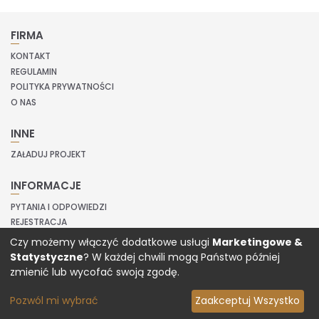
FIRMA
KONTAKT
REGULAMIN
POLITYKA PRYWATNOŚCI
O NAS
INNE
ZAŁADUJ PROJEKT
INFORMACJE
PYTANIA I ODPOWIEDZI
REJESTRACJA
LOGOWANIE
Czy możemy włączyć dodatkowe usługi
Marketingowe &
Statystyczne
? W każdej chwili mogą Państwo później
Copyright © 2020 Prinvit.
zmienić lub wycofać swoją zgodę.
Pozwól mi wybrać
Zaakceptuj Wszystko