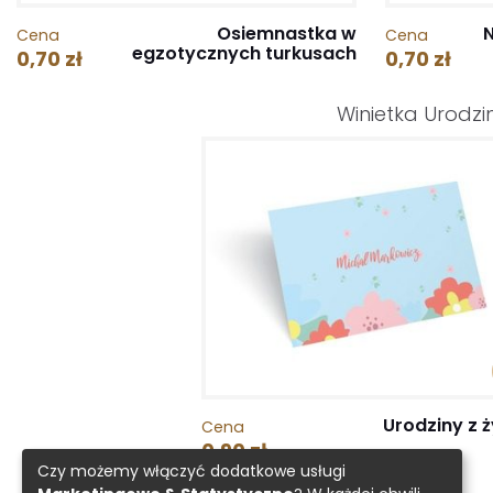
Osiemnastka w
N
Cena
Cena
egzotycznych turkusach
0,70 zł
0,70 zł
Winietka Urodz
Urodziny z 
Cena
0,90 zł
Czy możemy włączyć dodatkowe usługi