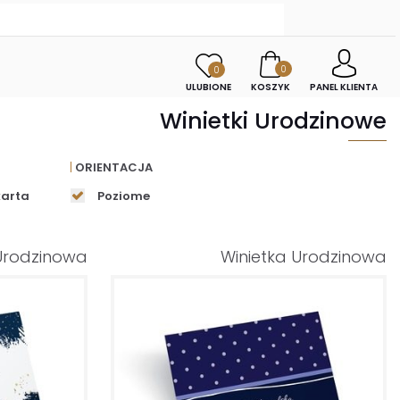
0
0
ULUBIONE
KOSZYK
PANEL KLIENTA
Winietki Urodzinowe
ORIENTACJA
karta
Poziome
 Urodzinowa
Winietka Urodzinowa