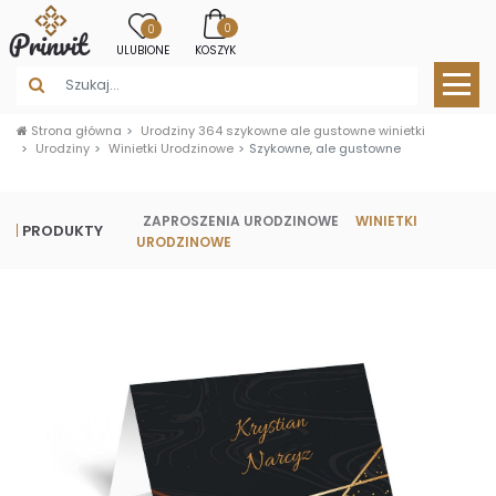
0
0
ULUBIONE
KOSZYK
Strona główna
Urodziny 364 szykowne ale gustowne winietki
Urodziny
Winietki Urodzinowe
Szykowne, ale gustowne
ZAPROSZENIA URODZINOWE
WINIETKI
PRODUKTY
URODZINOWE