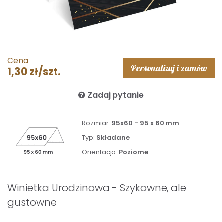
Cena
Personalizuj i zamów
1,30 zł/szt.
Zadaj pytanie
Rozmiar:
95x60 - 95 x 60 mm
Typ:
Składane
Orientacja:
Poziome
Winietka Urodzinowa - Szykowne, ale
gustowne