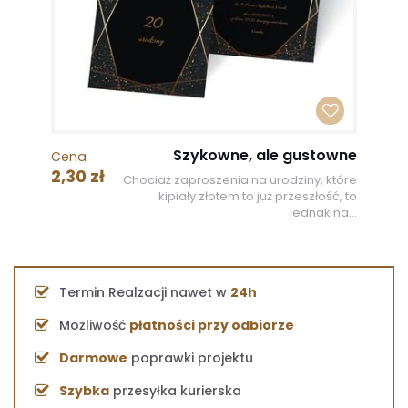
Szykowne, ale gustowne
Cena
2,30 zł
Chociaż zaproszenia na urodziny, które
kipiały złotem to już przeszłość, to
jednak na...
Termin Realzacji nawet w
24h
Możliwość
płatności przy odbiorze
Darmowe
poprawki projektu
Szybka
przesyłka kurierska