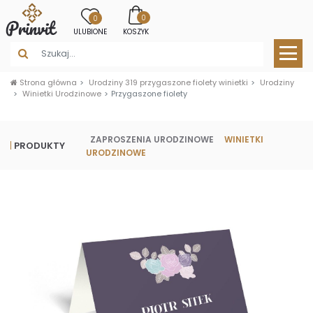
0
0
ULUBIONE
KOSZYK
Strona główna
Urodziny 319 przygaszone fiolety winietki
Urodziny
Winietki Urodzinowe
Przygaszone fiolety
ZAPROSZENIA URODZINOWE
WINIETKI
PRODUKTY
URODZINOWE