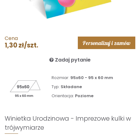
Cena
Personalizuj i zamów
1,30 zł/szt.
Zadaj pytanie
Rozmiar:
95x60 - 95 x 60 mm
Typ:
Składane
Orientacja:
Poziome
Winietka Urodzinowa - Imprezowe kulki w
trójwymiarze