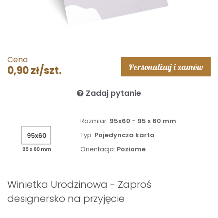
Cena
Personalizuj i zamów
0,90 zł/szt.
Zadaj pytanie
Rozmiar:
95x60 - 95 x 60 mm
Typ:
Pojedyncza karta
Orientacja:
Poziome
Winietka Urodzinowa - Zaproś
designersko na przyjęcie