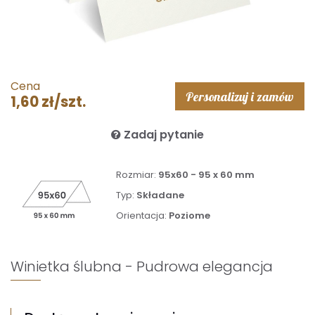
Cena
Personalizuj i zamów
1,60 zł/szt.
Zadaj pytanie
Rozmiar:
95x60 - 95 x 60 mm
Typ:
Składane
Orientacja:
Poziome
Winietka ślubna - Pudrowa elegancja