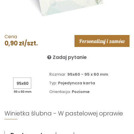
Cena
Personalizuj i zamów
0,90 zł/szt.
Zadaj pytanie
Rozmiar:
95x60 - 95 x 60 mm
Typ:
Pojedyncza karta
Orientacja:
Poziome
Winietka ślubna - W pastelowej oprawie