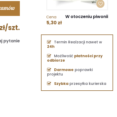
 zamów
W otoczeniu piwonii
Cena
5,30 zł
zł/szt.
j pytanie
Termin Realzacji nawet w
24h
Możliwość
płatności przy
odbiorze
Darmowe
poprawki
projektu
Szybka
przesyłka kurierska