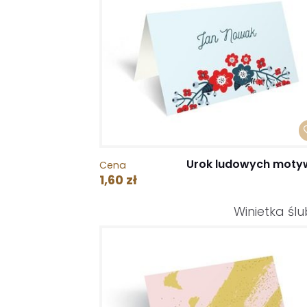
Urok ludowych mot
Cena
1,60 zł
Winietka śl