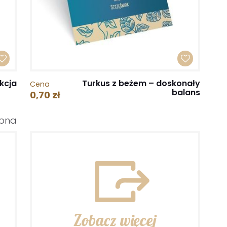
kcja
Turkus z beżem – doskonały
Cena
balans
0,70 zł
ubna
Zobacz więcej