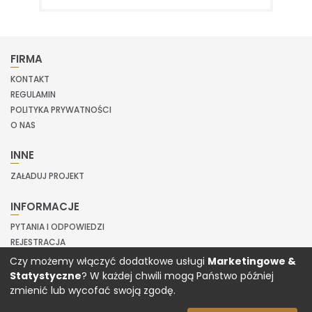
FIRMA
KONTAKT
REGULAMIN
POLITYKA PRYWATNOŚCI
O NAS
INNE
ZAŁADUJ PROJEKT
INFORMACJE
PYTANIA I ODPOWIEDZI
REJESTRACJA
LOGOWANIE
Czy możemy włączyć dodatkowe usługi
Marketingowe &
Statystyczne
? W każdej chwili mogą Państwo później
Copyright © 2020 Prinvit.
zmienić lub wycofać swoją zgodę.