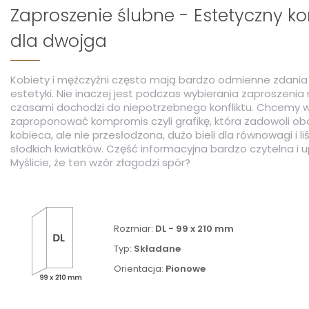
Zaproszenie ślubne - Estetyczny 
dla dwojga
Kobiety i mężczyźni często mają bardzo odmienne zdani
estetyki. Nie inaczej jest podczas wybierania zaproszenia n
czasami dochodzi do niepotrzebnego konfliktu. Chcemy
zaproponować kompromis czyli grafikę, która zadowoli obo
kobieca, ale nie przesłodzona, dużo bieli dla równowagi i l
słodkich kwiatków. Część informacyjna bardzo czytelna i
Myślicie, że ten wzór złagodzi spór?
Rozmiar:
DL - 99 x 210 mm
Typ:
Składane
Orientacja:
Pionowe