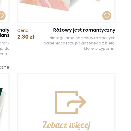
nały
Różowy jest romantyczny
Cena
lans
2,30 zł
Nieregularne nacieki w rozmaitych
rafik
odcieniach różu połączonego z bielą,
ją do
które przypomi...
an...
ubne
Zobacz więcej