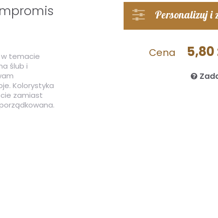
kompromis
Personalizuj i
5,80 
Cena
a w temacie
a ślub i
 wam
Zada
je. Kolorystyka
iście zamiast
 uporządkowana.