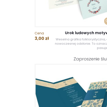
Urok ludowych mot
Cena
3,00 zł
Weselna grafika folklorystyczna, 
nowoczesnej odsłonie. To oznacz
pasuje
Zaproszenie śl