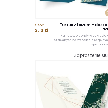
Turkus z beżem – dosko
Cena
ba
2,10 zł
Najnowsze trendy w zakresie g
ozdobnych na wszelkie okazje ma
zaproponow
Zaproszenie śl