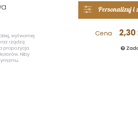
wa
Personalizuj i
2,30 
Cena
kiej, wytwornej
eraz rządzą
za propozycja.
Zada
kolorów. Niby
optymizmu.