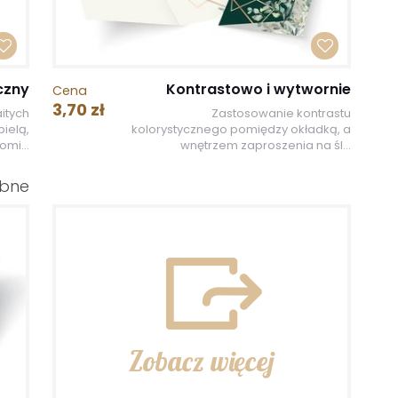
czny
Kontrastowo i wytwornie
Cena
3,70 zł
itych
Zastosowanie kontrastu
ielą,
kolorystycznego pomiędzy okładką, a
omi...
wnętrzem zaproszenia na śl...
ubne
Zobacz więcej