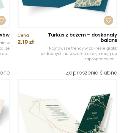
ywów
Turkus z beżem – doskonały
Cena
balans
2,10 zł
ale w
a, że
Najnowsze trendy w zakresie grafik
 do...
ozdobnych na wszelkie okazje mają do
zaproponowan...
ubne
Zaproszenie ślubne