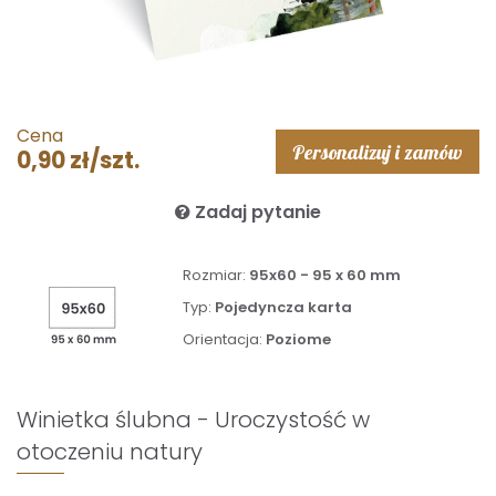
Cena
Personalizuj i zamów
0,90 zł/szt.
Zadaj pytanie
Rozmiar:
95x60 - 95 x 60 mm
Typ:
Pojedyncza karta
Orientacja:
Poziome
Winietka ślubna - Uroczystość w
otoczeniu natury