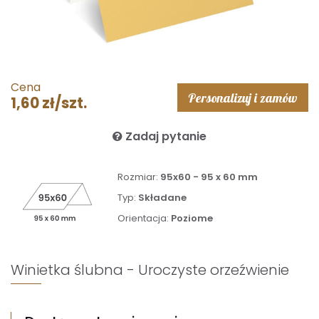
Cena
Personalizuj i zamów
1,60 zł/szt.
Zadaj pytanie
Rozmiar:
95x60 - 95 x 60 mm
Typ:
Składane
Orientacja:
Poziome
Winietka ślubna - Uroczyste orzeźwienie