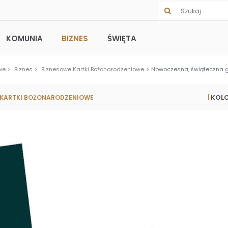
KOMUNIA
BIZNES
ŚWIĘTA
we
Biznes
Biznesowe Kartki Bożonarodzeniowe
Nowoczesna, świąteczna g
KOL
 KARTKI BOŻONARODZENIOWE