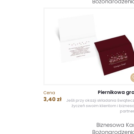
Bożonarodzen
Piernikowa gra
Cena
3,40 zł
Jeśli przy okazji składania świąte
życzeń swoim klientom i bizne
partner
Biznesowa Ka
Bożonarodzen