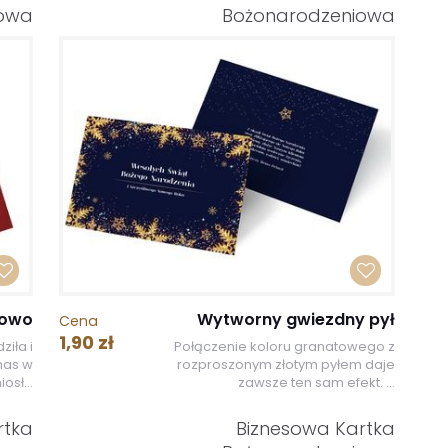
iowa
Bożonarodzeniowa
iowo
Wytworny gwiezdny pył
Cena
1,90 zł
ziła i
Połączenie koloru granatowego z
nas w
rozproszonym złotym pyłem daje
osł...
zawsze ten sam efekt. ...
rtka
Biznesowa Kartka