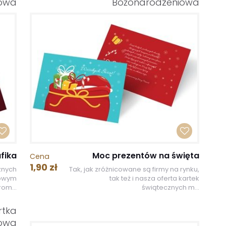
iowa
Bożonarodzeniowa
fika
Moc prezentów na święta
Cena
1,90 zł
cznych
Tak, jak zróżnicowane są firmy na rynku,
sowym
tak też i nasza oferta kartek
om...
świątecznych m...
rtka
iowa