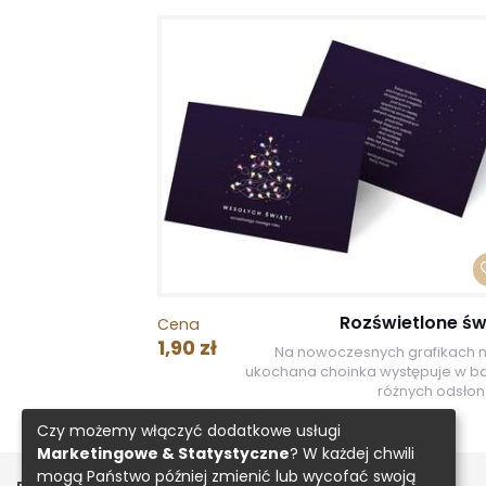
Rozświetlone św
Cena
1,90 zł
Na nowoczesnych grafikach 
ukochana choinka występuje w b
różnych odsłona
Czy możemy włączyć dodatkowe usługi
Marketingowe & Statystyczne
? W każdej chwili
mogą Państwo później zmienić lub wycofać swoją