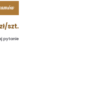
 zamów
zł/szt.
j pytanie