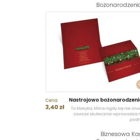
Bożonarodzen
Nastrojowo bożonarodzen
Cena
3,40 zł
To klasyka, która nigdy się nie znud
zawsze skutecznie wprowadza 
podni
Biznesowa Ka