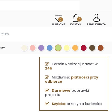
0
0
ULUBIONE
KOSZYK
PANEL KLIENTA
rafika
ORY
Termin Realzacji nawet w
24h
Możliwość
płatności przy
odbiorze
Darmowe
poprawki
projektu
Szybka
przesyłka kurierska