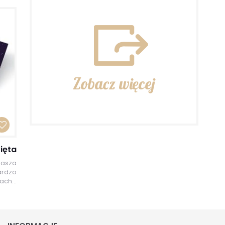
Zobacz więcej
ięta
nasza
ardzo
ch...