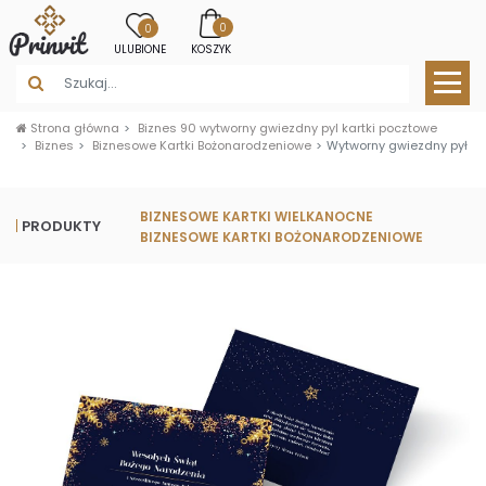
0
0
ULUBIONE
KOSZYK
Strona główna
Biznes 90 wytworny gwiezdny pyl kartki pocztowe
Biznes
Biznesowe Kartki Bożonarodzeniowe
Wytworny gwiezdny pył
BIZNESOWE KARTKI WIELKANOCNE
PRODUKTY
BIZNESOWE KARTKI BOŻONARODZENIOWE