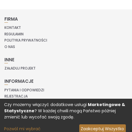
FIRMA
KONTAKT
REGULAMIN
POLITYKA PRYWATNOŚCI
O NAS
INNE
ZAŁADUJ PROJEKT
INFORMACJE
PYTANIA I ODPOWIEDZI
REJESTRACJA
LOGOWANIE
Czy możemy włączyć dodatkowe usługi
Marketingowe &
Statystyczne
? W każdej chwili mogą Państwo później
Copyright © 2020 Prinvit.
zmienić lub wycofać swoją zgodę.
Pozwól mi wybrać
Zaakceptuj Wszystko