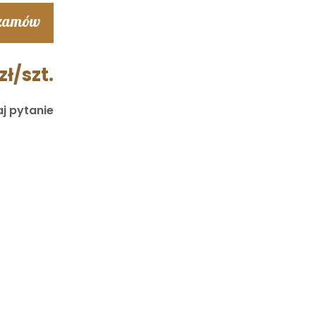
 zamów
zł/szt.
j pytanie