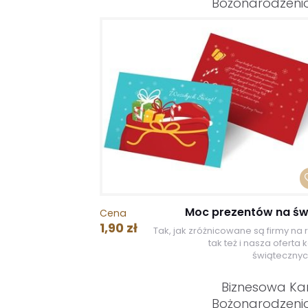
Bożonarodzen
Moc prezentów na św
Cena
1,90 zł
Tak, jak zróżnicowane są firmy na 
tak też i nasza oferta 
świątecznych
Biznesowa Ka
Bożonarodzen