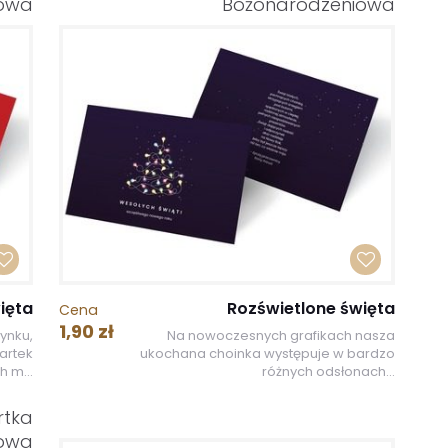
iowa
Bożonarodzeniowa
ięta
Rozświetlone święta
Cena
1,90 zł
rynku,
Na nowoczesnych grafikach nasza
kartek
ukochana choinka występuje w bardzo
 m...
różnych odsłonach...
rtka
iowa