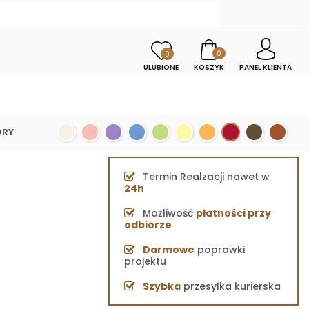
0
0
ULUBIONE
KOSZYK
PANEL KLIENTA
ORY
Termin Realzacji nawet w
24h
Możliwość
płatności przy
odbiorze
Darmowe
poprawki
projektu
Szybka
przesyłka kurierska