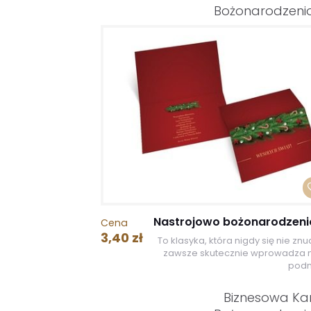
Bożonarodzen
Nastrojowo bożonarodzen
Cena
3,40 zł
To klasyka, która nigdy się nie znud
zawsze skutecznie wprowadza 
podni
Biznesowa Ka