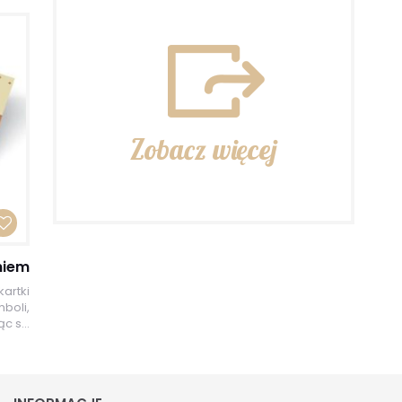
Zobacz więcej
niem
artki
mboli,
c s...