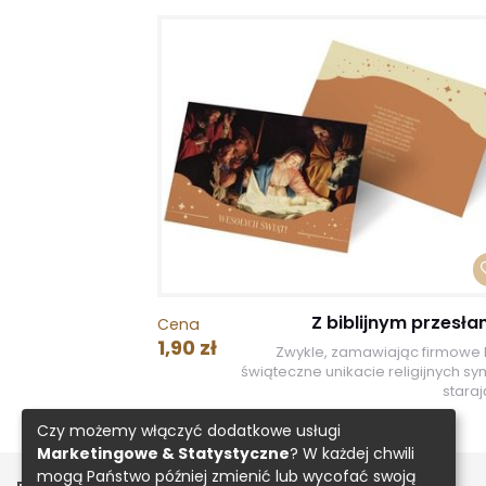
Z biblijnym przesła
Cena
1,90 zł
Zwykle, zamawiając firmowe k
świąteczne unikacie religijnych sy
starają
Czy możemy włączyć dodatkowe usługi
Marketingowe & Statystyczne
? W każdej chwili
mogą Państwo później zmienić lub wycofać swoją