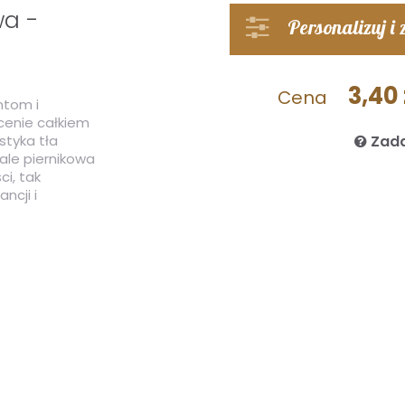
wa -
Personalizuj i
3,40 
Cena
ntom i
cenie całkiem
styka tła
Zada
ale piernikowa
i, tak
ncji i