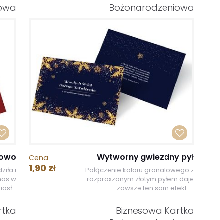
iowa
Bożonarodzeniowa
iowo
Wytworny gwiezdny pył
Cena
1,90 zł
ziła i
Połączenie koloru granatowego z
nas w
rozproszonym złotym pyłem daje
osł...
zawsze ten sam efekt. ...
rtka
Biznesowa Kartka