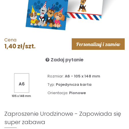
Cena
Personalizuj i zamów
1,40 zł/szt.
Zadaj pytanie
Rozmiar:
A6 - 105 x 148 mm
Typ:
Pojedyncza karta
Orientacja:
Pionowe
Zaproszenie Urodzinowe - Zapowiada się
super zabawa