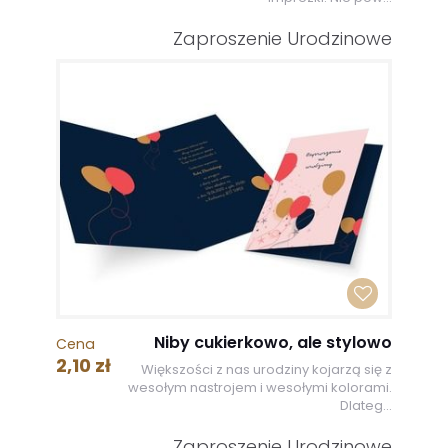
Zaproszenie Urodzinowe
Niby cukierkowo, ale stylowo
Cena
2,10 zł
Większości z nas urodziny kojarzą się z
wesołym nastrojem i wesołymi kolorami.
Dlateg...
Zaproszenie Urodzinowe