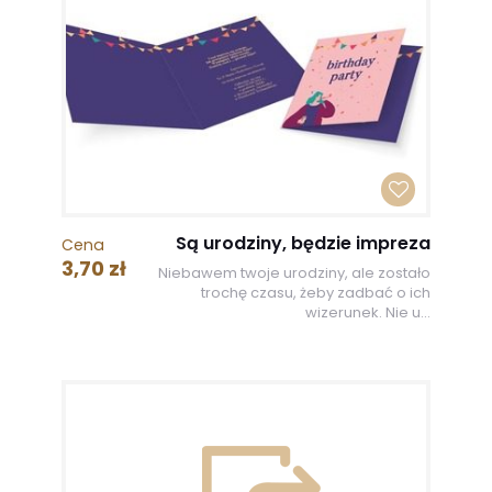
Są urodziny, będzie impreza
Cena
3,70 zł
Niebawem twoje urodziny, ale zostało
trochę czasu, żeby zadbać o ich
wizerunek. Nie u...