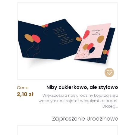
Niby cukierkowo, ale stylowo
Cena
2,10 zł
Większości z nas urodziny kojarzą się z
wesołym nastrojem i wesołymi kolorami.
Dlateg...
Zaproszenie Urodzinowe