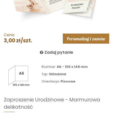
Cena
Personalizuj i zamów
3,00 zł/szt.
Zadaj pytanie
Rozmiar:
A6 - 105 x 148 mm
Typ:
Składane
Orientacja:
Pionowe
Zaproszenie Urodzinowe - Marmurowa
delikatność