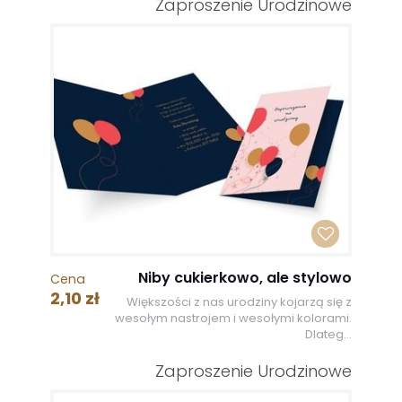
Zaproszenie Urodzinowe
Niby cukierkowo, ale stylowo
Cena
2,10 zł
Większości z nas urodziny kojarzą się z
wesołym nastrojem i wesołymi kolorami.
Dlateg...
Zaproszenie Urodzinowe