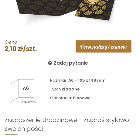
Cena
Personalizuj i zamów
2,10 zł/szt.
Zadaj pytanie
Rozmiar:
A6 - 105 x 148 mm
Typ:
Składane
Orientacja:
Pionowe
Zaproszenie Urodzinowe - Zaproś stylowo
swoich gości