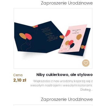
Zaproszenie Urodzinowe
Niby cukierkowo, ale stylowo
Cena
2,10 zł
Większości z nas urodziny kojarzą się z
wesołym nastrojem i wesołymi kolorami.
Dlateg...
Zaproszenie Urodzinowe