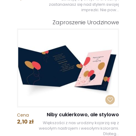
zastanawiasz się nad stylem swojej
imprezki. Nie pow...
Zaproszenie Urodzinowe
Niby cukierkowo, ale stylowo
Cena
2,10 zł
Większości z nas urodziny kojarzą się z
wesołym nastrojem i wesołymi kolorami.
Dlateg...