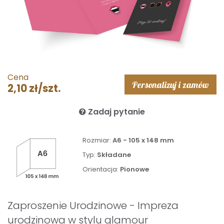
Cena
Personalizuj i zamów
2,10 zł/szt.
Zadaj pytanie
Rozmiar:
A6 - 105 x 148 mm
Typ:
Składane
Orientacja:
Pionowe
Zaproszenie Urodzinowe - Impreza
urodzinowa w stylu glamour