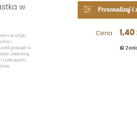
astka w
Personalizuj i
1,40 
Cena
zem w stylu
ców i
śli pasuje ci
Zada
ebie ciekawą
h turkusach,
ście