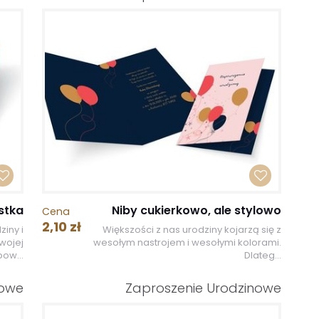
stka
Niby cukierkowo, ale stylowo
Cena
2,10 zł
ziny i
Większości z nas urodziny kojarzą się z
wojej
wesołym nastrojem i wesołymi kolorami.
pow...
Dlateg...
nowe
Zaproszenie Urodzinowe