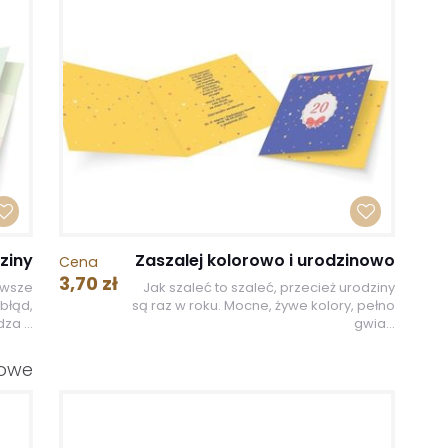
ziny
Zaszalej kolorowo i urodzinowo
Cena
3,70 zł
awsze
Jak szaleć to szaleć, przecież urodziny
błąd,
są raz w roku. Mocne, żywe kolory, pełno
za ...
gwia...
nowe