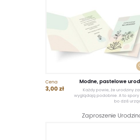
Modne, pastelowe urod
Cena
3,00 zł
Każdy powie, że urodziny z
wyglądają podobnie. A to spory 
bo dziś urząd
Zaproszenie Urodzi