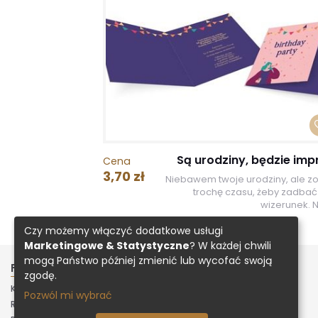
Są urodziny, będzie imp
Cena
3,70 zł
Niebawem twoje urodziny, ale zo
trochę czasu, żeby zadbać 
wizerunek. Ni
Czy możemy włączyć dodatkowe usługi
Marketingowe & Statystyczne
? W każdej chwili
mogą Państwo później zmienić lub wycofać swoją
FIRMA
INNE
zgodę.
KONTAKT
ZAŁADUJ PROJEKT
Pozwól mi wybrać
REGULAMIN