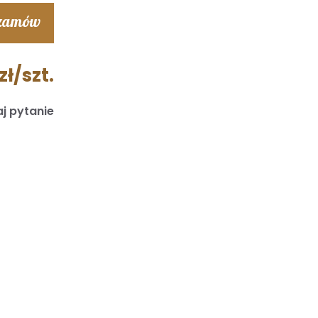
 zamów
zł/szt.
j pytanie