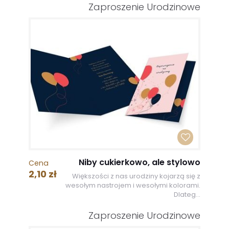
Zaproszenie Urodzinowe
Niby cukierkowo, ale stylowo
Cena
2,10 zł
Większości z nas urodziny kojarzą się z
wesołym nastrojem i wesołymi kolorami.
Dlateg...
Zaproszenie Urodzinowe