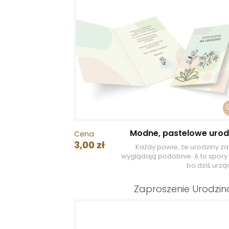
Modne, pastelowe urod
Cena
3,00 zł
Każdy powie, że urodziny z
wyglądają podobnie. A to spory 
bo dziś urząd
Zaproszenie Urodzi