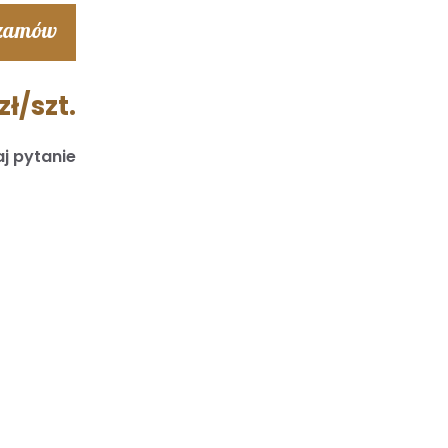
 zamów
zł/szt.
j pytanie