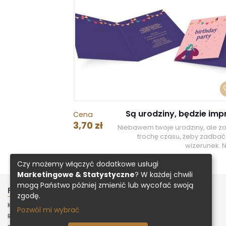
Są urodziny, będzie imp
Cena
3,70 zł
Niebawem twoje urodziny, ale zo
trochę czasu, żeby zadbać 
wizerunek. Ni
Czy możemy włączyć dodatkowe usługi
Marketingowe & Statystyczne
? W każdej chwili
mogą Państwo później zmienić lub wycofać swoją
FIRMA
INNE
zgodę.
KONTAKT
ZAŁADUJ PROJEKT
Pozwól mi wybrać
REGULAMIN