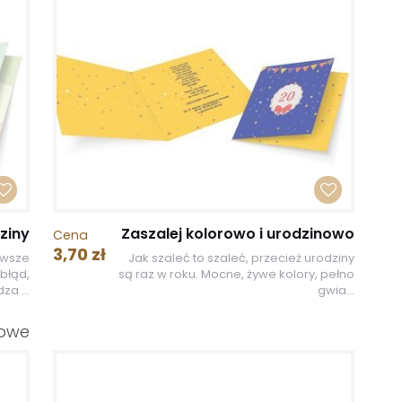
ziny
Zaszalej kolorowo i urodzinowo
Cena
3,70 zł
awsze
Jak szaleć to szaleć, przecież urodziny
błąd,
są raz w roku. Mocne, żywe kolory, pełno
za ...
gwia...
nowe