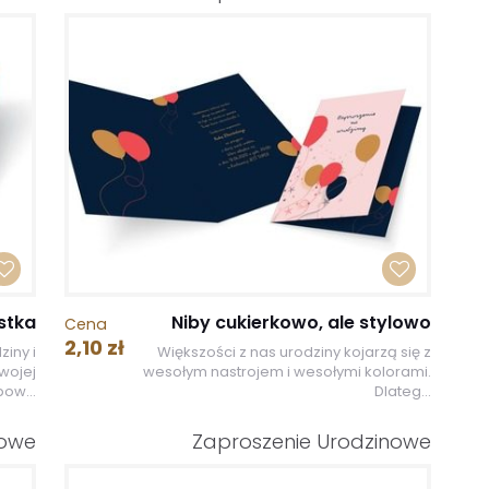
stka
Niby cukierkowo, ale stylowo
Cena
2,10 zł
ziny i
Większości z nas urodziny kojarzą się z
wojej
wesołym nastrojem i wesołymi kolorami.
pow...
Dlateg...
nowe
Zaproszenie Urodzinowe