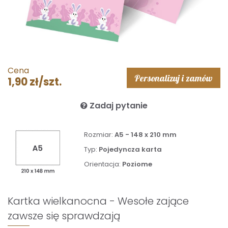
Cena
Personalizuj i zamów
1,90 zł/szt.
Zadaj pytanie
Rozmiar:
A5 - 148 x 210 mm
Typ:
Pojedyncza karta
Orientacja:
Poziome
Kartka wielkanocna - Wesołe zające
zawsze się sprawdzają