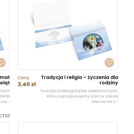
imat
Tradycja i religia – życzenia dla
Cena
wiąt
rodziny
3,40 zł
cnych
Tworząc kolekcję kartek wielkanocnych,
oferta
które zaproponujemy wam w naszej
 mu...
ofercie nie z...
ocna