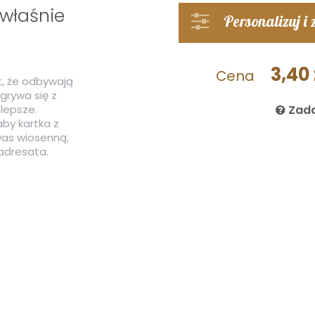
 właśnie
Personalizuj i
3,40 
Cena
t, że odbywają
grywa się z
 lepsze.
Zada
by kartka z
was wiosenną,
adresata.