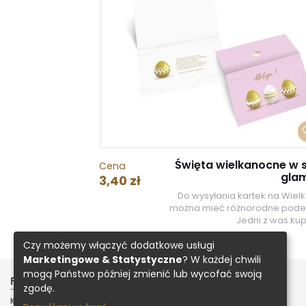
Święta wielkanocne w s
Cena
gla
3,40 zł
Do wysyłania kartek na Wiel
można mieć różnorodne podej
Jedni z was kupu
Czy możemy włączyć dodatkowe usługi
Marketingowe & Statystyczne
? W każdej chwili
mogą Państwo później zmienić lub wycofać swoją
FIRMA
INNE
zgodę.
KONTAKT
ZAŁADUJ PROJEKT