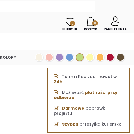
0
0
ULUBIONE
KOSZYK
PANEL KLIENTA
KOLORY
Termin Realzacji nawet w
24h
Możliwość
płatności przy
odbiorze
Darmowe
poprawki
projektu
Szybka
przesyłka kurierska