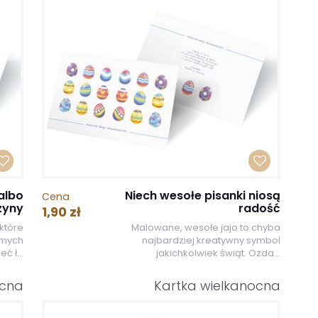
albo
Niech wesołe pisanki niosą
Cena
zyny
radość
1,90 zł
które
Malowane, wesołe jajo to chyba
omych
najbardziej kreatywny symbol
ć ł...
jakichkolwiek świąt. Ozda...
ocna
Kartka wielkanocna