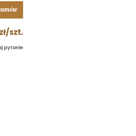
 zamów
zł/szt.
j pytanie