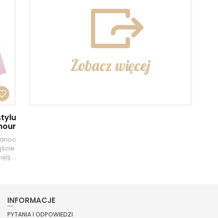
Zobacz więcej
tylu
mour
kanoc
ście.
ją ...
INFORMACJE
PYTANIA I ODPOWIEDZI