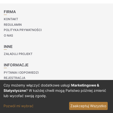
FIRMA
KONTAKT
REGULAMIN
POLITYKA PRYWATNOŚCI
O NAS
INNE
ZAŁADUJ PROJEKT
INFORMACJE
PYTANIA I ODPOWIEDZI
REJESTRACJA
LOGOWANIE
Czy możemy włączyć dodatkowe usługi
Marketingowe &
Statystyczne
? W każdej chwili mogą Państwo później zmienić
Copyright © 2020 Prinvit.
lub wycofać swoją zgodę.
Pozwól mi wybrać
Zaakceptuj Wszystko