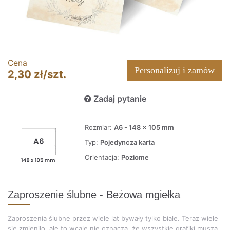
Cena
Personalizuj i zamów
2,30 zł/szt.
Zadaj pytanie
Rozmiar:
A6 - 148 x 105 mm
Typ:
Pojedyncza karta
Orientacja:
Poziome
Zaproszenie ślubne - Beżowa mgiełka
Zaproszenia ślubne przez wiele lat bywały tylko białe. Teraz wiele
się zmieniło, ale to wcale nie oznacza, że wszystkie grafiki muszą