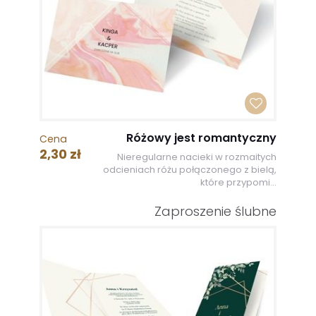
Różowy jest romantyczny
Cena
2,30 zł
Nieregularne nacieki w rozmaitych
odcieniach różu połączonego z bielą,
które przypomi...
Zaproszenie ślubne