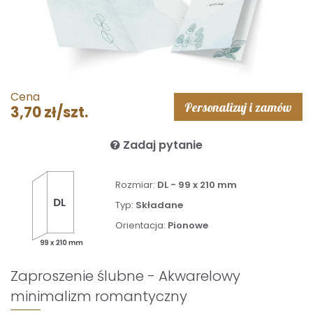
Cena
Personalizuj i zamów
3,70 zł/szt.
Zadaj pytanie
Rozmiar:
DL - 99 x 210 mm
Typ:
Składane
Orientacja:
Pionowe
Zaproszenie ślubne - Akwarelowy
minimalizm romantyczny