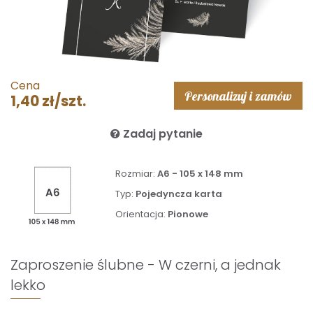
Cena
Personalizuj i zamów
1,40 zł/szt.
Zadaj pytanie
Rozmiar:
A6 - 105 x 148 mm
Typ:
Pojedyncza karta
Orientacja:
Pionowe
Zaproszenie ślubne - W czerni, a jednak
lekko