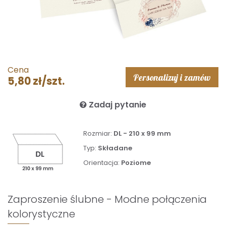
Cena
Personalizuj i zamów
5,80 zł/szt.
Zadaj pytanie
Rozmiar:
DL - 210 x 99 mm
Typ:
Składane
Orientacja:
Poziome
Zaproszenie ślubne - Modne połączenia
kolorystyczne