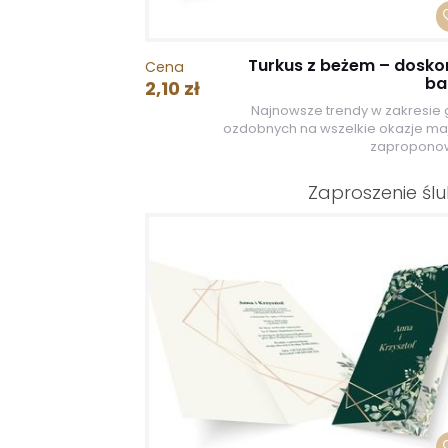
Turkus z beżem – dosko
Cena
ba
2,10 zł
Najnowsze trendy w zakresie g
ozdobnych na wszelkie okazje ma
zaproponow
Zaproszenie śl