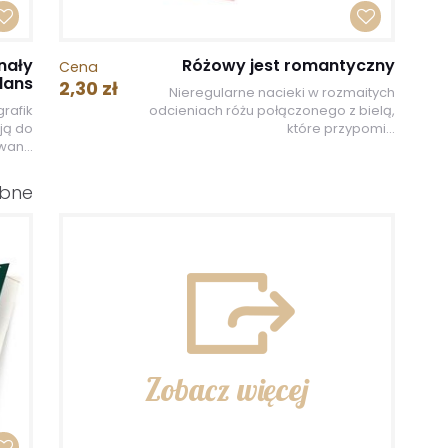
nały
Różowy jest romantyczny
Cena
lans
2,30 zł
Nieregularne nacieki w rozmaitych
rafik
odcieniach różu połączonego z bielą,
ją do
które przypomi...
an...
ubne
Zobacz więcej