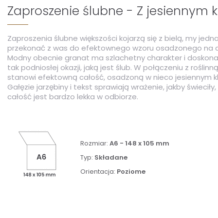
Zaproszenie ślubne - Z jesiennym 
Zaproszenia ślubne większości kojarzą się z bielą, my jed
przekonać z was do efektownego wzoru osadzonego na c
Modny obecnie granat ma szlachetny charakter i doskona
tak podniosłej okazji, jaką jest ślub. W połączeniu z roślinn
stanowi efektowną całość, osadzoną w nieco jesiennym kl
Gałęzie jarzębiny i tekst sprawiają wrażenie, jakby świeciły
całość jest bardzo lekka w odbiorze.
Rozmiar:
A6 - 148 x 105 mm
Typ:
Składane
Orientacja:
Poziome