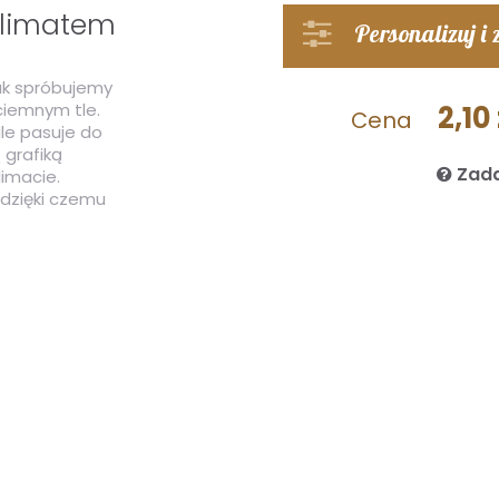
klimatem
Personalizuj i
nak spróbujemy
iemnym tle.
2,10 
Cena
le pasuje do
ą grafiką
Zada
imacie.
, dzięki czemu