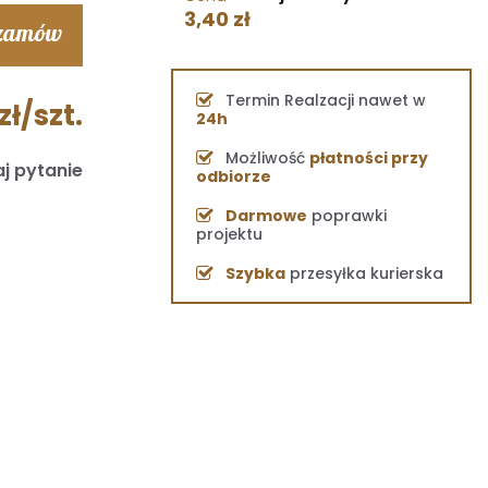
3,40 zł
 zamów
Termin Realzacji nawet w
zł/szt.
24h
Możliwość
płatności przy
j pytanie
odbiorze
Darmowe
poprawki
projektu
Szybka
przesyłka kurierska