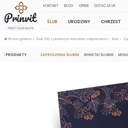
KONTAKT
BLOG
OPINIE
DOTACJA UE
ŚLUB
URODZINY
CHRZEST
Strona główna
Slub 342 z jesiennym klimatem zaproszenia
Ślub
Za
PRODUKTY
ZAPROSZENIA ŚLUBNE
WINIETKI ŚLUBNE
MENU