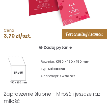
Cena
Personalizuj i zamów
3,70 zł/szt.
Zadaj pytanie
Rozmiar:
K150 - 150 x 150 mm
Typ:
Składane
Orientacja:
Kwadrat
Zaproszenie ślubne - Miłość i jeszcze raz
miłość