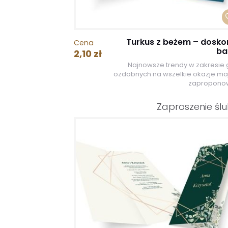
Turkus z beżem – dosko
Cena
ba
2,10 zł
Najnowsze trendy w zakresie g
ozdobnych na wszelkie okazje ma
zaproponow
Zaproszenie śl