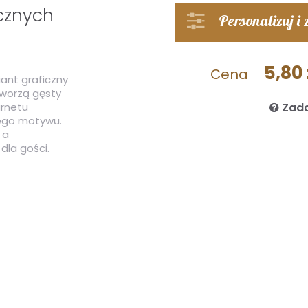
icznych
Personalizuj i
5,80 
Cena
iant graficzny
tworzą gęsty
arnetu
Zada
mego motywu.
 a
dla gości.