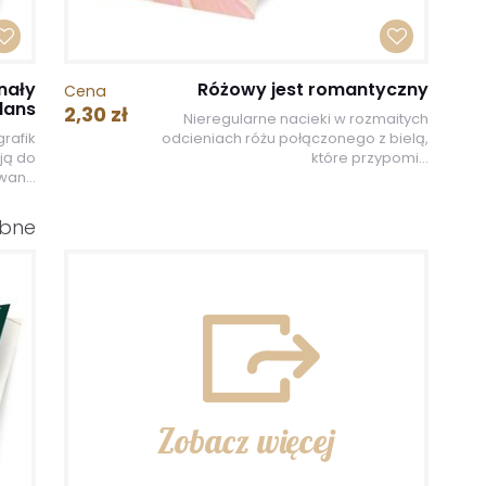
nały
Różowy jest romantyczny
Cena
lans
2,30 zł
Nieregularne nacieki w rozmaitych
rafik
odcieniach różu połączonego z bielą,
ją do
które przypomi...
an...
ubne
Zobacz więcej