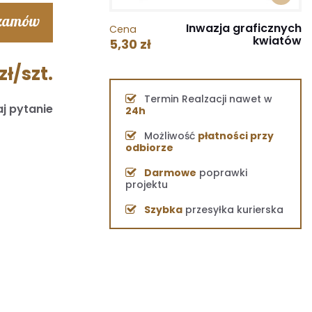
 zamów
Inwazja graficznych
Cena
kwiatów
5,30 zł
zł/szt.
Termin Realzacji nawet w
j pytanie
24h
Możliwość
płatności przy
odbiorze
Darmowe
poprawki
projektu
Szybka
przesyłka kurierska