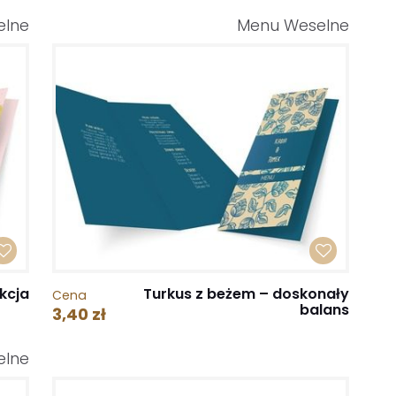
elne
Menu Weselne
kcja
Turkus z beżem – doskonały
Cena
balans
3,40 zł
elne