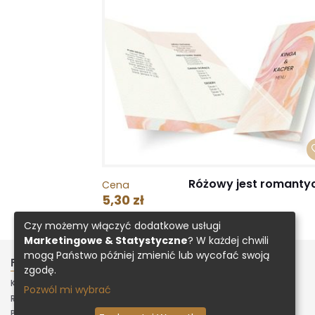
Różowy jest romanty
Cena
5,30 zł
Czy możemy włączyć dodatkowe usługi
Marketingowe & Statystyczne
? W każdej chwili
mogą Państwo później zmienić lub wycofać swoją
FIRMA
INNE
zgodę.
KONTAKT
ZAŁADUJ PROJEKT
Pozwól mi wybrać
REGULAMIN
POLITYKA PRYWATNOŚCI